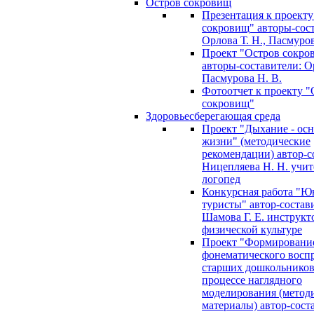
Остров сокровищ
Презентация к проекту
сокровищ" авторы-сос
Орлова Т. Н., Пасмуров
Проект "Остров сокро
авторы-составители: Ор
Пасмурова Н. В.
Фотоотчет к проекту "
сокровищ"
Здоровьесберегающая среда
Проект "Дыхание - ос
жизни" (методические
рекомендации) автор-с
Ницепляева Н. Н. учит
логопед
Конкурсная работа "Ю
туристы" автор-состав
Шамова Г. Е. инструкт
физической культуре
Проект "Формировани
фонематического восп
старших дошкольников
процессе наглядного
моделирования (метод
материалы) автор-сост