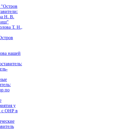
 "Остров
тавители:
а Н. В.
вищ"
лова Т. Н.,
Остров
нова нашей
оставитель:
ель-
ные
итель:
ор по
е
риятия у
 с ОНР в
ические
авитель