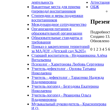
деятельность
Аттестация
Вакантные места для приема
ОБЖ
(перевода) воспитанников
Стипендии и меры поддержки
воспитанников
Презен
Международное сотрудничество
Организация питания в
Подробнос
образовательной организации
Создано 13.
Образовательные стандарты и
Обновлено 
требования
Приказ о закреплении территорий
0
1
2
3
4
5
за МАДОУ «Детский сад №265»
Старший воспитатель - Недошивкина Алёна
Витальевна
Психолог - Харитонова Любовь Сергеевна
Учитель-дефектолог - Орлова Татьяна
Николаевна
Учитель - дефектолог - Тарасенко Надежда
Владимировна
Учитель-логопед - Безгодова Екатерина
Николаевна
Учитель-логопед - Рязанцева Ольга
Владимировна
Музыкальный руководитель - Красноперова
И.О.