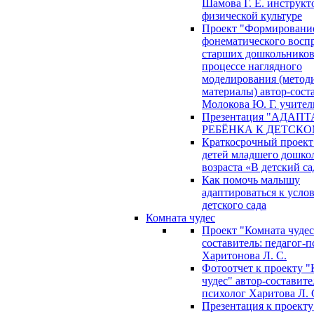
Шамова Г. Е. инструкт
физической культуре
Проект "Формировани
фонематического восп
старших дошкольников
процессе наглядного
моделирования (метод
материалы) автор-сост
Молокова Ю. Г. учител
Презентация "АДАП
РЕБЁНКА К ДЕТСКО
Краткосрочный проект
детей младшего дошко
возраста «В детский са
Как помочь малышу
адаптироваться к усло
детского сада
Комната чудес
Проект "Комната чудес
составитель: педагог-
Харитонова Л. С.
Фотоотчет к проекту "
чудес" автор-составите
психолог Харитова Л. 
Презентация к проекту