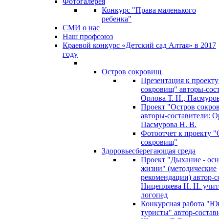
Фотогалерея
Конкурс "Права маленького
ребенка"
СМИ о нас
Наш профсоюз
Краевой конкурс «Детский сад Алтая» в 2017
году
Остров сокровищ
Презентация к проекту
сокровищ" авторы-сос
Орлова Т. Н., Пасмуров
Проект "Остров сокро
авторы-составители: Ор
Пасмурова Н. В.
Фотоотчет к проекту "
сокровищ"
Здоровьесберегающая среда
Проект "Дыхание - ос
жизни" (методические
рекомендации) автор-с
Ницепляева Н. Н. учит
логопед
Конкурсная работа "Ю
туристы" автор-состав