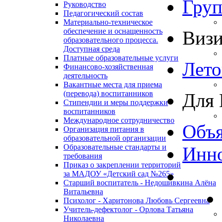
Гру
Руководство
Педагогический состав
Материально-техническое
обеспечение и оснащенность
Виз
образовательного процесса.
Доступная среда
Платные образовательные услуги
Лето
Финансово-хозяйственная
деятельность
Вакантные места для приема
(перевода) воспитанников
Для 
Стипендии и меры поддержки
воспитанников
Международное сотрудничество
Объя
Организация питания в
образовательной организации
Образовательные стандарты и
Инно
требования
Приказ о закреплении территорий
за МАДОУ «Детский сад №265»
Старший воспитатель - Недошивкина Алёна
Витальевна
Психолог - Харитонова Любовь Сергеевна
Учитель-дефектолог - Орлова Татьяна
Николаевна