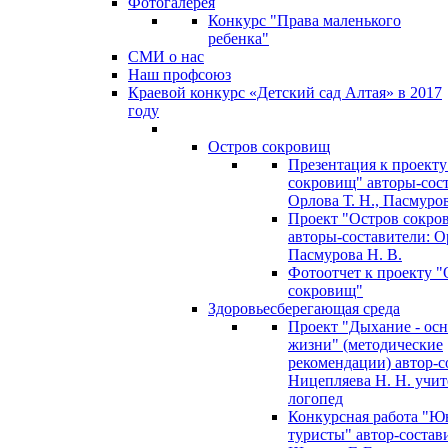
Фотогалерея
Конкурс "Права маленького
ребенка"
СМИ о нас
Наш профсоюз
Краевой конкурс «Детский сад Алтая» в 2017
году
Остров сокровищ
Презентация к проекту
сокровищ" авторы-сос
Орлова Т. Н., Пасмуров
Проект "Остров сокро
авторы-составители: Ор
Пасмурова Н. В.
Фотоотчет к проекту "
сокровищ"
Здоровьесберегающая среда
Проект "Дыхание - ос
жизни" (методические
рекомендации) автор-с
Ницепляева Н. Н. учит
логопед
Конкурсная работа "Ю
туристы" автор-состав