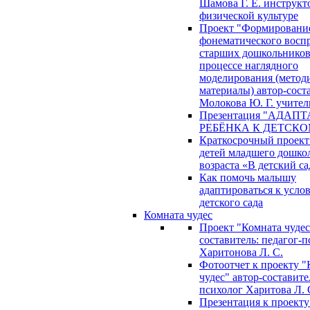
Шамова Г. Е. инструкт
физической культуре
Проект "Формировани
фонематического восп
старших дошкольников
процессе наглядного
моделирования (метод
материалы) автор-сост
Молокова Ю. Г. учител
Презентация "АДАП
РЕБЁНКА К ДЕТСКО
Краткосрочный проект
детей младшего дошко
возраста «В детский са
Как помочь малышу
адаптироваться к усло
детского сада
Комната чудес
Проект "Комната чудес
составитель: педагог-
Харитонова Л. С.
Фотоотчет к проекту "
чудес" автор-составите
психолог Харитова Л. 
Презентация к проекту