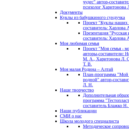
чудес" автор-составите
психолог Харитонова Л
Документы
Куклы из бабушкиного сундучка
Проект "Куклы наших 
составитель: Харлова 
Презентация "Русская и
составитель: Харлова 
Моя любимая семья
Проект "Моя семья - м
авторы-составители: 
М. А., Харитонова Л. С
Т. В.
Моя малая Родина – Алтай
План-программа "Мой
родной" автор-состави
Л. Н.
Наше творчество
Дополнительная образ
программа "Тестопласт
составитель Блажко Н.
Наши публикации
СМИ о нас
Школа молодого специалиста
Методическое сопрово