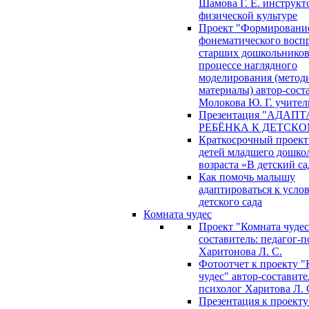
Шамова Г. Е. инструкт
физической культуре
Проект "Формировани
фонематического восп
старших дошкольников
процессе наглядного
моделирования (метод
материалы) автор-сост
Молокова Ю. Г. учител
Презентация "АДАП
РЕБЁНКА К ДЕТСКО
Краткосрочный проект
детей младшего дошко
возраста «В детский са
Как помочь малышу
адаптироваться к усло
детского сада
Комната чудес
Проект "Комната чудес
составитель: педагог-
Харитонова Л. С.
Фотоотчет к проекту "
чудес" автор-составите
психолог Харитова Л. 
Презентация к проекту