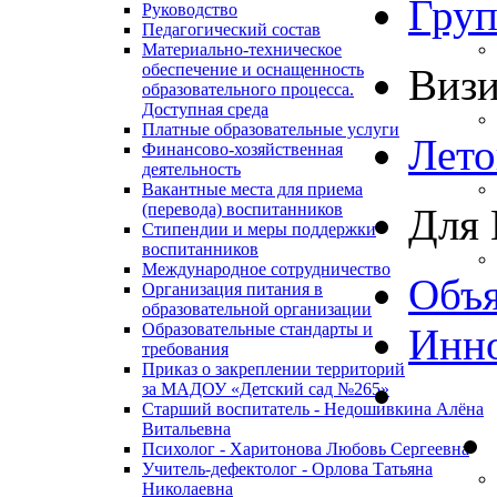
Гру
Руководство
Педагогический состав
Материально-техническое
обеспечение и оснащенность
Виз
образовательного процесса.
Доступная среда
Платные образовательные услуги
Лето
Финансово-хозяйственная
деятельность
Вакантные места для приема
(перевода) воспитанников
Для 
Стипендии и меры поддержки
воспитанников
Международное сотрудничество
Объя
Организация питания в
образовательной организации
Образовательные стандарты и
Инно
требования
Приказ о закреплении территорий
за МАДОУ «Детский сад №265»
Старший воспитатель - Недошивкина Алёна
Витальевна
Психолог - Харитонова Любовь Сергеевна
Учитель-дефектолог - Орлова Татьяна
Николаевна