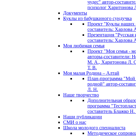
чудес" автор-составите
психолог Харитонова Л
Документы
Куклы из бабушкиного сундучка
Проект "Куклы наших 
составитель: Харлова 
Презентация "Русская и
составитель: Харлова 
Моя любимая семья
Проект "Моя семья - м
авторы-составители: 
М. А., Харитонова Л. С
Т. В.
Моя малая Родина – Алтай
План-программа "Мой
родной" автор-состави
Л. Н.
Наше творчество
Дополнительная образ
программа "Тестопласт
составитель Блажко Н.
Наши публикации
СМИ о нас
Школа молодого специалиста
Методическое сопрово