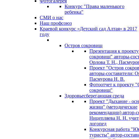
Фотогалерея
Конкурс "Права маленького
ребенка"
СМИ о нас
Наш профсоюз
Краевой конкурс «Детский сад Алтая» в 2017
году
Остров сокровищ
Презентация к проекту
сокровищ" авторы-сос
Орлова Т. Н., Пасмуров
Проект "Остров сокро
авторы-составители: Ор
Пасмурова Н. В.
Фотоотчет к проекту "
сокровищ"
Здоровьесберегающая среда
Проект "Дыхание - ос
жизни" (методические
рекомендации) автор-с
Ницепляева Н. Н. учит
логопед
Конкурсная работа "Ю
туристы" автор-состав