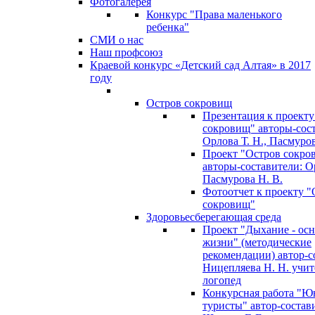
Фотогалерея
Конкурс "Права маленького
ребенка"
СМИ о нас
Наш профсоюз
Краевой конкурс «Детский сад Алтая» в 2017
году
Остров сокровищ
Презентация к проекту
сокровищ" авторы-сос
Орлова Т. Н., Пасмуров
Проект "Остров сокро
авторы-составители: Ор
Пасмурова Н. В.
Фотоотчет к проекту "
сокровищ"
Здоровьесберегающая среда
Проект "Дыхание - ос
жизни" (методические
рекомендации) автор-с
Ницепляева Н. Н. учит
логопед
Конкурсная работа "Ю
туристы" автор-состав