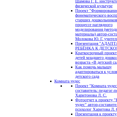
Шамова Г. Е. инструкт
физической культуре
Проект "Формировани
фонематического восп
старших дошкольников
процессе наглядного
моделирования (метод
материалы) автор-сост
Молокова Ю. Г. учител
Презентация "АДАП
РЕБЁНКА К ДЕТСКО
Краткосрочный проект
детей младшего дошко
возраста «В детский са
Как помочь малышу
адаптироваться к усло
детского сада
Комната чудес
Проект "Комната чудес
составитель: педагог-
Харитонова Л. С.
Фотоотчет к проекту "
чудес" автор-составите
психолог Харитова Л. 
Презентация к проекту