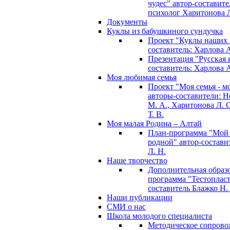
чудес" автор-составите
психолог Харитонова Л
Документы
Куклы из бабушкиного сундучка
Проект "Куклы наших 
составитель: Харлова 
Презентация "Русская и
составитель: Харлова 
Моя любимая семья
Проект "Моя семья - м
авторы-составители: 
М. А., Харитонова Л. С
Т. В.
Моя малая Родина – Алтай
План-программа "Мой
родной" автор-состави
Л. Н.
Наше творчество
Дополнительная образ
программа "Тестопласт
составитель Блажко Н.
Наши публикации
СМИ о нас
Школа молодого специалиста
Методическое сопрово