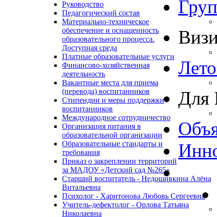
Гру
Руководство
Педагогический состав
Материально-техническое
обеспечение и оснащенность
Виз
образовательного процесса.
Доступная среда
Платные образовательные услуги
Лето
Финансово-хозяйственная
деятельность
Вакантные места для приема
(перевода) воспитанников
Для 
Стипендии и меры поддержки
воспитанников
Международное сотрудничество
Объя
Организация питания в
образовательной организации
Образовательные стандарты и
Инно
требования
Приказ о закреплении территорий
за МАДОУ «Детский сад №265»
Старший воспитатель - Недошивкина Алёна
Витальевна
Психолог - Харитонова Любовь Сергеевна
Учитель-дефектолог - Орлова Татьяна
Николаевна