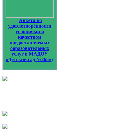
Анкета по
удовлетворённости
условиями и
качеством
предоставляемых
образовательных
услуг в МАДОУ
«Детский сад №265»)