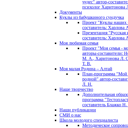
чудес" автор-составите
психолог Харитонова Л
Документы
Куклы из бабушкиного сундучка
Проект "Куклы наших 
составитель: Харлова 
Презентация "Русская и
составитель: Харлова 
Моя любимая семья
Проект "Моя семья - м
авторы-составители: 
М. А., Харитонова Л. С
Т. В.
Моя малая Родина – Алтай
План-программа "Мой
родной" автор-состави
Л. Н.
Наше творчество
Дополнительная образ
программа "Тестопласт
составитель Блажко Н.
Наши публикации
СМИ о нас
Школа молодого специалиста
Методическое сопрово