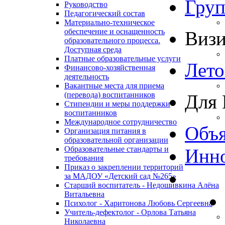
Гру
Руководство
Педагогический состав
Материально-техническое
обеспечение и оснащенность
Виз
образовательного процесса.
Доступная среда
Платные образовательные услуги
Лето
Финансово-хозяйственная
деятельность
Вакантные места для приема
(перевода) воспитанников
Для 
Стипендии и меры поддержки
воспитанников
Международное сотрудничество
Объя
Организация питания в
образовательной организации
Образовательные стандарты и
Инно
требования
Приказ о закреплении территорий
за МАДОУ «Детский сад №265»
Старший воспитатель - Недошивкина Алёна
Витальевна
Психолог - Харитонова Любовь Сергеевна
Учитель-дефектолог - Орлова Татьяна
Николаевна