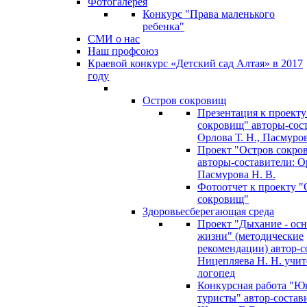
Фотогалерея
Конкурс "Права маленького
ребенка"
СМИ о нас
Наш профсоюз
Краевой конкурс «Детский сад Алтая» в 2017
году
Остров сокровищ
Презентация к проекту
сокровищ" авторы-сос
Орлова Т. Н., Пасмуров
Проект "Остров сокро
авторы-составители: Ор
Пасмурова Н. В.
Фотоотчет к проекту "
сокровищ"
Здоровьесберегающая среда
Проект "Дыхание - ос
жизни" (методические
рекомендации) автор-с
Ницепляева Н. Н. учит
логопед
Конкурсная работа "Ю
туристы" автор-состав