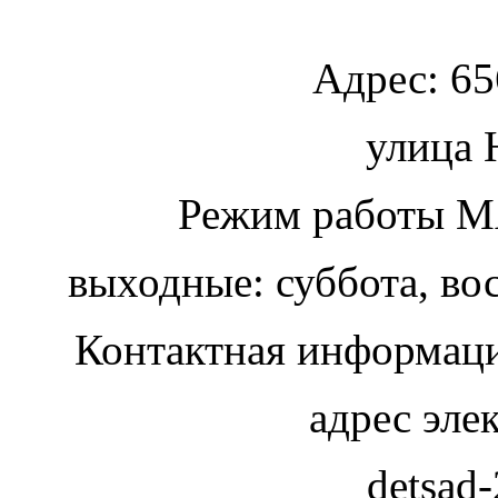
Адрес:
65
улица
Ю
Режим работы МА
выходные: суббота, во
Контактная информаци
адрес эле
detsad