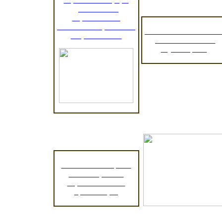
дошкольного
образования в
контексте социального
Региональный сегмен
запроса семьи"
учета контингента
обучающихся
Независимая оценка
качества работы
образовательных
организаций