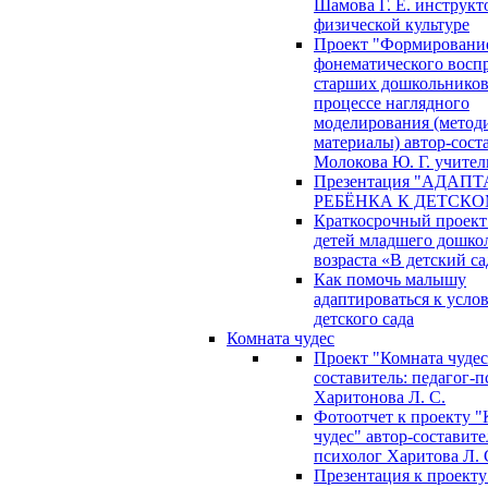
Шамова Г. Е. инструкт
физической культуре
Проект "Формировани
фонематического восп
старших дошкольников
процессе наглядного
моделирования (метод
материалы) автор-сост
Молокова Ю. Г. учител
Презентация "АДАП
РЕБЁНКА К ДЕТСКО
Краткосрочный проект
детей младшего дошко
возраста «В детский са
Как помочь малышу
адаптироваться к усло
детского сада
Комната чудес
Проект "Комната чудес
составитель: педагог-
Харитонова Л. С.
Фотоотчет к проекту "
чудес" автор-составите
психолог Харитова Л. 
Презентация к проекту