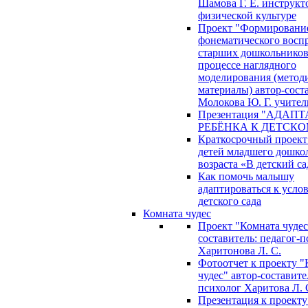
Шамова Г. Е. инструкт
физической культуре
Проект "Формировани
фонематического восп
старших дошкольников
процессе наглядного
моделирования (метод
материалы) автор-сост
Молокова Ю. Г. учител
Презентация "АДАП
РЕБЁНКА К ДЕТСКО
Краткосрочный проект
детей младшего дошко
возраста «В детский са
Как помочь малышу
адаптироваться к усло
детского сада
Комната чудес
Проект "Комната чудес
составитель: педагог-
Харитонова Л. С.
Фотоотчет к проекту "
чудес" автор-составите
психолог Харитова Л. 
Презентация к проекту