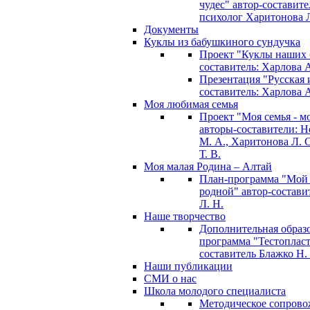
чудес" автор-составите
психолог Харитонова Л
Документы
Куклы из бабушкиного сундучка
Проект "Куклы наших 
составитель: Харлова 
Презентация "Русская и
составитель: Харлова 
Моя любимая семья
Проект "Моя семья - м
авторы-составители: 
М. А., Харитонова Л. С
Т. В.
Моя малая Родина – Алтай
План-программа "Мой
родной" автор-состави
Л. Н.
Наше творчество
Дополнительная образ
программа "Тестопласт
составитель Блажко Н.
Наши публикации
СМИ о нас
Школа молодого специалиста
Методическое сопрово