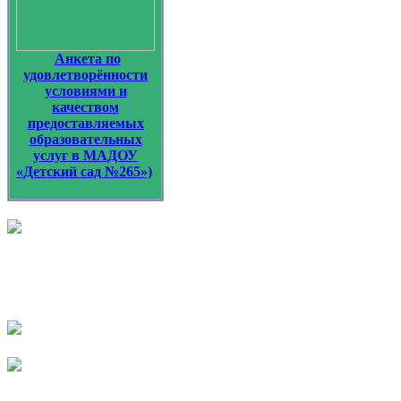
Анкета по
удовлетворённости
условиями и
качеством
предоставляемых
образовательных
услуг в МАДОУ
«Детский сад №265»)