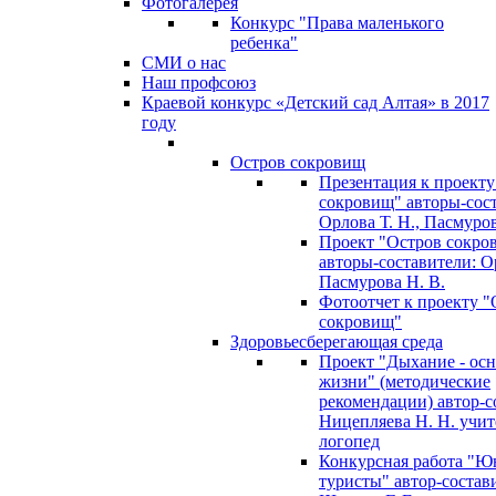
Фотогалерея
Конкурс "Права маленького
ребенка"
СМИ о нас
Наш профсоюз
Краевой конкурс «Детский сад Алтая» в 2017
году
Остров сокровищ
Презентация к проекту
сокровищ" авторы-сос
Орлова Т. Н., Пасмуров
Проект "Остров сокро
авторы-составители: Ор
Пасмурова Н. В.
Фотоотчет к проекту "
сокровищ"
Здоровьесберегающая среда
Проект "Дыхание - ос
жизни" (методические
рекомендации) автор-с
Ницепляева Н. Н. учит
логопед
Конкурсная работа "Ю
туристы" автор-состав