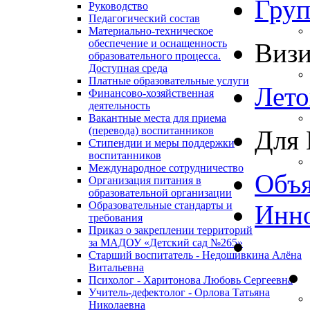
Гру
Руководство
Педагогический состав
Материально-техническое
обеспечение и оснащенность
Виз
образовательного процесса.
Доступная среда
Платные образовательные услуги
Лето
Финансово-хозяйственная
деятельность
Вакантные места для приема
(перевода) воспитанников
Для 
Стипендии и меры поддержки
воспитанников
Международное сотрудничество
Объя
Организация питания в
образовательной организации
Образовательные стандарты и
Инно
требования
Приказ о закреплении территорий
за МАДОУ «Детский сад №265»
Старший воспитатель - Недошивкина Алёна
Витальевна
Психолог - Харитонова Любовь Сергеевна
Учитель-дефектолог - Орлова Татьяна
Николаевна