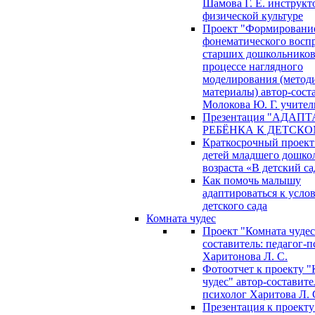
Шамова Г. Е. инструкт
физической культуре
Проект "Формировани
фонематического восп
старших дошкольников
процессе наглядного
моделирования (метод
материалы) автор-сост
Молокова Ю. Г. учител
Презентация "АДАП
РЕБЁНКА К ДЕТСКО
Краткосрочный проект
детей младшего дошко
возраста «В детский са
Как помочь малышу
адаптироваться к усло
детского сада
Комната чудес
Проект "Комната чудес
составитель: педагог-
Харитонова Л. С.
Фотоотчет к проекту "
чудес" автор-составите
психолог Харитова Л. 
Презентация к проекту