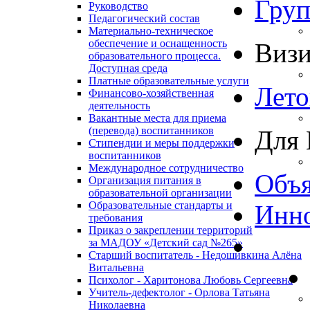
Гру
Руководство
Педагогический состав
Материально-техническое
обеспечение и оснащенность
Виз
образовательного процесса.
Доступная среда
Платные образовательные услуги
Лето
Финансово-хозяйственная
деятельность
Вакантные места для приема
(перевода) воспитанников
Для 
Стипендии и меры поддержки
воспитанников
Международное сотрудничество
Объя
Организация питания в
образовательной организации
Образовательные стандарты и
Инно
требования
Приказ о закреплении территорий
за МАДОУ «Детский сад №265»
Старший воспитатель - Недошивкина Алёна
Витальевна
Психолог - Харитонова Любовь Сергеевна
Учитель-дефектолог - Орлова Татьяна
Николаевна