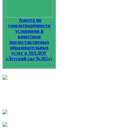
Анкета по
удовлетворённости
условиями и
качеством
предоставляемых
образовательных
услуг в МАДОУ
«Детский сад №265»)