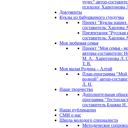
чудес" автор-составите
психолог Харитонова Л
Документы
Куклы из бабушкиного сундучка
Проект "Куклы наших 
составитель: Харлова 
Презентация "Русская и
составитель: Харлова 
Моя любимая семья
Проект "Моя семья - м
авторы-составители: 
М. А., Харитонова Л. С
Т. В.
Моя малая Родина – Алтай
План-программа "Мой
родной" автор-состави
Л. Н.
Наше творчество
Дополнительная образ
программа "Тестопласт
составитель Блажко Н.
Наши публикации
СМИ о нас
Школа молодого специалиста
Методическое сопрово