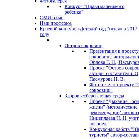
Фотогалерея
Конкурс "Права маленького
ребенка"
СМИ о нас
Наш профсоюз
Краевой конкурс «Детский сад Алтая» в 2017
году
Остров сокровищ
Презентация к проекту
сокровищ" авторы-сос
Орлова Т. Н., Пасмуров
Проект "Остров сокро
авторы-составители: Ор
Пасмурова Н. В.
Фотоотчет к проекту "
сокровищ"
Здоровьесберегающая среда
Проект "Дыхание - ос
жизни" (методические
рекомендации) автор-с
Ницепляева Н. Н. учит
логопед
Конкурсная работа "Ю
туристы" автор-состав