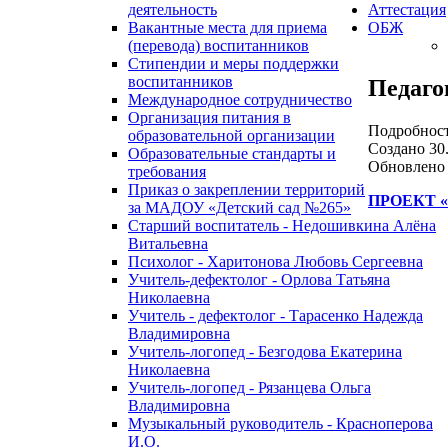
деятельность
Аттестация
Вакантные места для приема
ОБЖ
(перевода) воспитанников
Стипендии и меры поддержки
воспитанников
Педаго
Международное сотрудничество
Организация питания в
Подробнос
образовательной организации
Создано 30.
Образовательные стандарты и
Обновлено 
требования
Приказ о закреплении территорий
ПРОЕКТ «
за МАДОУ «Детский сад №265»
Старший воспитатель - Недошивкина Алёна
Витальевна
Психолог - Харитонова Любовь Сергеевна
Учитель-дефектолог - Орлова Татьяна
Николаевна
Учитель - дефектолог - Тарасенко Надежда
Владимировна
Учитель-логопед - Безгодова Екатерина
Николаевна
Учитель-логопед - Рязанцева Ольга
Владимировна
Музыкальный руководитель - Красноперова
И.О.