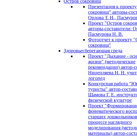
Остров сокровищ
Презентация к проекту
сокровищ" авторы-сос
Орлова Т. Н., Пасмуров
Проект "Остров сокро
авторы-составители: Ор
Пасмурова Н. В.
Фотоотчет к проекту "
сокровищ"
Здоровьесберегающая среда
Проект "Дыхание - ос
жизни" (методические
рекомендации) автор-с
Ницепляева Н. Н. учит
логопед
Конкурсная работа "Ю
туристы" автор-состав
Шамова Г. Е. инструкт
физической культуре
Проект "Формировани
фонематического восп
старших дошкольников
процессе наглядного
моделирования (метод
материалы) автор-сост