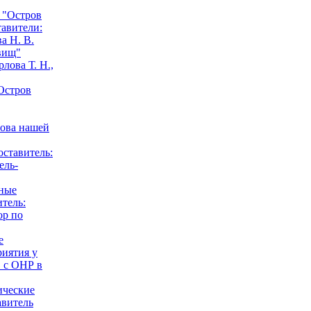
 "Остров
тавители:
а Н. В.
вищ"
лова Т. Н.,
Остров
нова нашей
оставитель:
ель-
ные
итель:
ор по
е
риятия у
 с ОНР в
ические
авитель