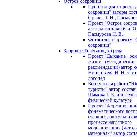
Остров сокровищ
Презентация к проекту
сокровищ" авторы-сос
Орлова Т. Н., Пасмуров
Проект "Остров сокро
авторы-составители: Ор
Пасмурова Н. В.
Фотоотчет к проекту "
сокровищ"
Здоровьесберегающая среда
Проект "Дыхание - ос
жизни" (методические
рекомендации) автор-с
Ницепляева Н. Н. учит
логопед
Конкурсная работа "Ю
туристы" автор-состав
Шамова Г. Е. инструкт
физической культуре
Проект "Формировани
фонематического восп
старших дошкольников
процессе наглядного
моделирования (метод
материалы) автор-сост