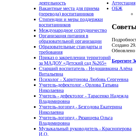
деятельность
Аттестация
Вакантные места для приема
ОБЖ
(перевода) воспитанников
Стипендии и меры поддержки
воспитанников
Советы
Международное сотрудничество
Организация питания в
Подробнос
образовательной организации
Создано 29.
Образовательные стандарты и
Обновлено 
требования
Приказ о закреплении территорий
Берегите 
за МАДОУ «Детский сад №265»
Старший воспитатель - Недошивкина Алёна
Витальевна
Психолог - Харитонова Любовь Сергеевна
Учитель-дефектолог - Орлова Татьяна
Николаевна
Учитель - дефектолог - Тарасенко Надежда
Владимировна
Учитель-логопед - Безгодова Екатерина
Николаевна
Учитель-логопед - Рязанцева Ольга
Владимировна
Музыкальный руководитель - Красноперова
И.О.