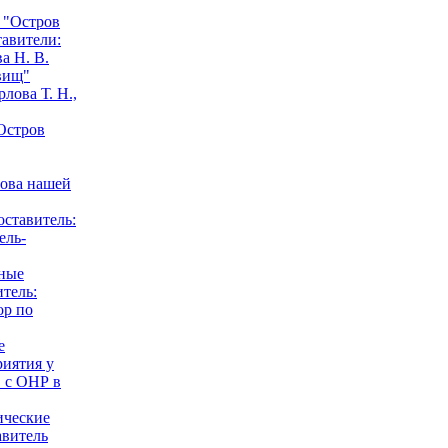
 "Остров
тавители:
а Н. В.
вищ"
лова Т. Н.,
Остров
нова нашей
оставитель:
ель-
ные
итель:
ор по
е
риятия у
 с ОНР в
ические
авитель