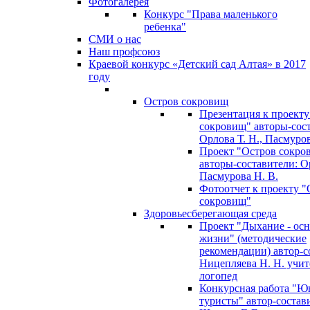
Фотогалерея
Конкурс "Права маленького
ребенка"
СМИ о нас
Наш профсоюз
Краевой конкурс «Детский сад Алтая» в 2017
году
Остров сокровищ
Презентация к проекту
сокровищ" авторы-сос
Орлова Т. Н., Пасмуров
Проект "Остров сокро
авторы-составители: Ор
Пасмурова Н. В.
Фотоотчет к проекту "
сокровищ"
Здоровьесберегающая среда
Проект "Дыхание - ос
жизни" (методические
рекомендации) автор-с
Ницепляева Н. Н. учит
логопед
Конкурсная работа "Ю
туристы" автор-состав