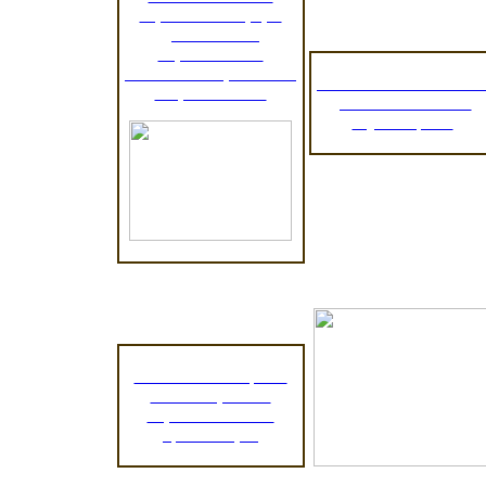
вариативных форм
дошкольного
образования в
контексте социального
Региональный сегмен
запроса семьи"
учета контингента
обучающихся
Независимая оценка
качества работы
образовательных
организаций