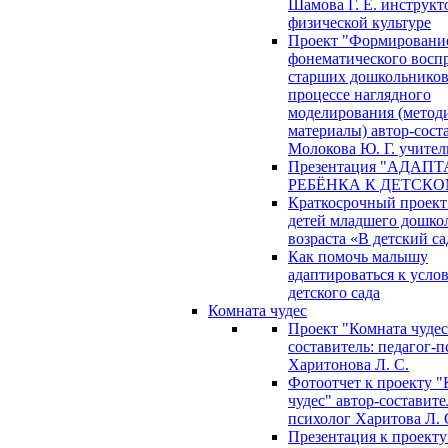
Шамова Г. Е. инструкт
физической культуре
Проект "Формировани
фонематического восп
старших дошкольников
процессе наглядного
моделирования (метод
материалы) автор-сост
Молокова Ю. Г. учител
Презентация "АДАП
РЕБЁНКА К ДЕТСКО
Краткосрочный проект
детей младшего дошко
возраста «В детский са
Как помочь малышу
адаптироваться к усло
детского сада
Комната чудес
Проект "Комната чудес
составитель: педагог-
Харитонова Л. С.
Фотоотчет к проекту "
чудес" автор-составите
психолог Харитова Л. 
Презентация к проекту