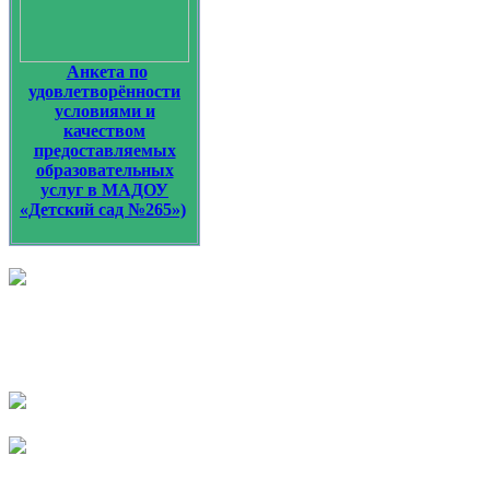
Анкета по
удовлетворённости
условиями и
качеством
предоставляемых
образовательных
услуг в МАДОУ
«Детский сад №265»)