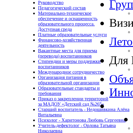
Гру
Руководство
Педагогический состав
Материально-техническое
обеспечение и оснащенность
Виз
образовательного процесса.
Доступная среда
Платные образовательные услуги
Лето
Финансово-хозяйственная
деятельность
Вакантные места для приема
(перевода) воспитанников
Для 
Стипендии и меры поддержки
воспитанников
Международное сотрудничество
Объя
Организация питания в
образовательной организации
Образовательные стандарты и
Инно
требования
Приказ о закреплении территорий
за МАДОУ «Детский сад №265»
Старший воспитатель - Недошивкина Алёна
Витальевна
Психолог - Харитонова Любовь Сергеевна
Учитель-дефектолог - Орлова Татьяна
Николаевна