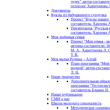
чудес" автор-составите
психолог Харитонова Л
Документы
Куклы из бабушкиного сундучка
Проект "Куклы наших 
составитель: Харлова 
Презентация "Русская и
составитель: Харлова 
Моя любимая семья
Проект "Моя семья - м
авторы-составители: 
М. А., Харитонова Л. С
Т. В.
Моя малая Родина – Алтай
План-программа "Мой
родной" автор-состави
Л. Н.
Наше творчество
Дополнительная образ
программа "Тестопласт
составитель Блажко Н.
Наши публикации
СМИ о нас
Школа молодого специалиста
Методическое сопрово