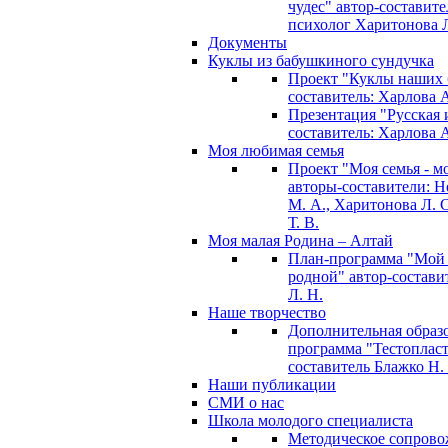
чудес" автор-составите
психолог Харитонова Л
Документы
Куклы из бабушкиного сундучка
Проект "Куклы наших 
составитель: Харлова 
Презентация "Русская и
составитель: Харлова 
Моя любимая семья
Проект "Моя семья - м
авторы-составители: 
М. А., Харитонова Л. С
Т. В.
Моя малая Родина – Алтай
План-программа "Мой
родной" автор-состави
Л. Н.
Наше творчество
Дополнительная образ
программа "Тестопласт
составитель Блажко Н.
Наши публикации
СМИ о нас
Школа молодого специалиста
Методическое сопрово