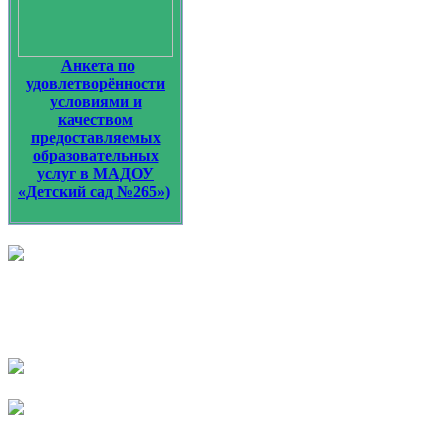
Анкета по
удовлетворённости
условиями и
качеством
предоставляемых
образовательных
услуг в МАДОУ
«Детский сад №265»)