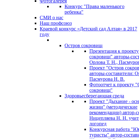
Фотогалерея
Конкурс "Права маленького
ребенка"
СМИ о нас
Наш профсоюз
Краевой конкурс «Детский сад Алтая» в 2017
году
Остров сокровищ
Презентация к проекту
сокровищ" авторы-сос
Орлова Т. Н., Пасмуров
Проект "Остров сокро
авторы-составители: Ор
Пасмурова Н. В.
Фотоотчет к проекту "
сокровищ"
Здоровьесберегающая среда
Проект "Дыхание - ос
жизни" (методические
рекомендации) автор-с
Ницепляева Н. Н. учит
логопед
Конкурсная работа "Ю
туристы" автор-состав