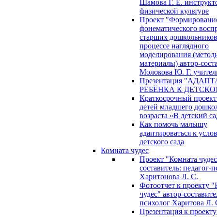
Шамова Г. Е. инструкт
физической культуре
Проект "Формировани
фонематического восп
старших дошкольников
процессе наглядного
моделирования (метод
материалы) автор-сост
Молокова Ю. Г. учител
Презентация "АДАП
РЕБЁНКА К ДЕТСКО
Краткосрочный проект
детей младшего дошко
возраста «В детский са
Как помочь малышу
адаптироваться к усло
детского сада
Комната чудес
Проект "Комната чудес
составитель: педагог-
Харитонова Л. С.
Фотоотчет к проекту "
чудес" автор-составите
психолог Харитова Л. 
Презентация к проекту