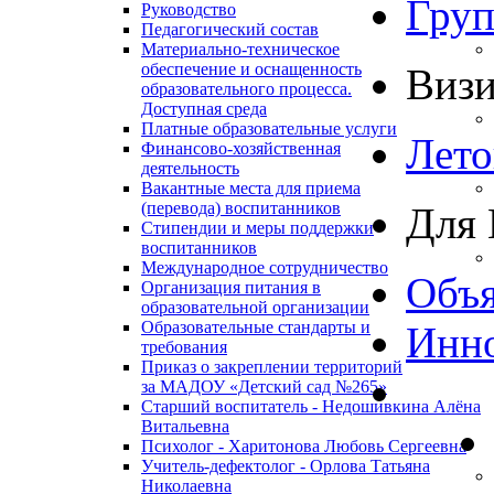
Гру
Руководство
Педагогический состав
Материально-техническое
обеспечение и оснащенность
Виз
образовательного процесса.
Доступная среда
Платные образовательные услуги
Лето
Финансово-хозяйственная
деятельность
Вакантные места для приема
(перевода) воспитанников
Для 
Стипендии и меры поддержки
воспитанников
Международное сотрудничество
Объя
Организация питания в
образовательной организации
Образовательные стандарты и
Инно
требования
Приказ о закреплении территорий
за МАДОУ «Детский сад №265»
Старший воспитатель - Недошивкина Алёна
Витальевна
Психолог - Харитонова Любовь Сергеевна
Учитель-дефектолог - Орлова Татьяна
Николаевна