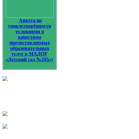
Анкета по
удовлетворённости
условиями и
качеством
предоставляемых
образовательных
услуг в МАДОУ
«Детский сад №265»)