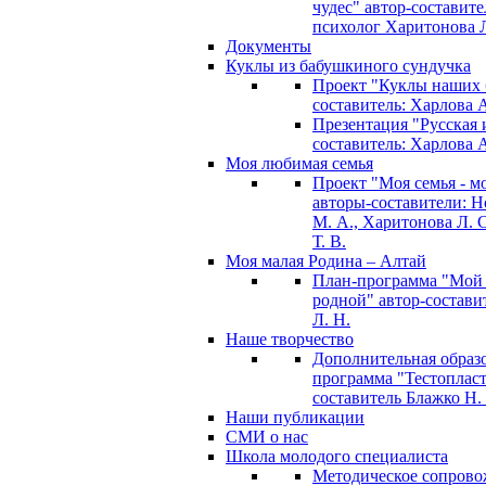
чудес" автор-составите
психолог Харитонова Л
Документы
Куклы из бабушкиного сундучка
Проект "Куклы наших 
составитель: Харлова 
Презентация "Русская и
составитель: Харлова 
Моя любимая семья
Проект "Моя семья - м
авторы-составители: 
М. А., Харитонова Л. С
Т. В.
Моя малая Родина – Алтай
План-программа "Мой
родной" автор-состави
Л. Н.
Наше творчество
Дополнительная образ
программа "Тестопласт
составитель Блажко Н.
Наши публикации
СМИ о нас
Школа молодого специалиста
Методическое сопрово