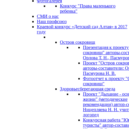
Фотогалерея
Конкурс "Права маленького
ребенка"
СМИ о нас
Наш профсоюз
Краевой конкурс «Детский сад Алтая» в 2017
году
Остров сокровищ
Презентация к проекту
сокровищ" авторы-сос
Орлова Т. Н., Пасмуров
Проект "Остров сокро
авторы-составители: Ор
Пасмурова Н. В.
Фотоотчет к проекту "
сокровищ"
Здоровьесберегающая среда
Проект "Дыхание - ос
жизни" (методические
рекомендации) автор-с
Ницепляева Н. Н. учит
логопед
Конкурсная работа "Ю
туристы" автор-состав