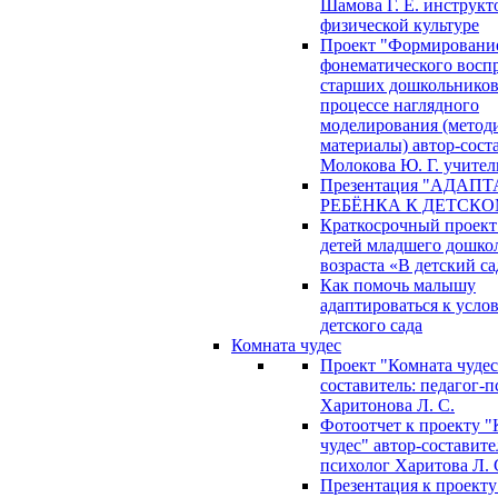
Шамова Г. Е. инструкт
физической культуре
Проект "Формировани
фонематического восп
старших дошкольников
процессе наглядного
моделирования (метод
материалы) автор-сост
Молокова Ю. Г. учител
Презентация "АДАП
РЕБЁНКА К ДЕТСКО
Краткосрочный проект
детей младшего дошко
возраста «В детский са
Как помочь малышу
адаптироваться к усло
детского сада
Комната чудес
Проект "Комната чудес
составитель: педагог-
Харитонова Л. С.
Фотоотчет к проекту "
чудес" автор-составите
психолог Харитова Л. 
Презентация к проекту