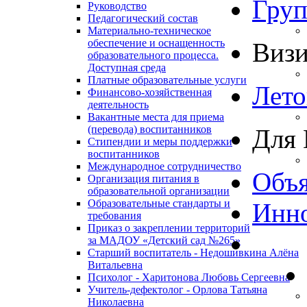
Гру
Руководство
Педагогический состав
Материально-техническое
обеспечение и оснащенность
Виз
образовательного процесса.
Доступная среда
Платные образовательные услуги
Лето
Финансово-хозяйственная
деятельность
Вакантные места для приема
(перевода) воспитанников
Для 
Стипендии и меры поддержки
воспитанников
Международное сотрудничество
Объя
Организация питания в
образовательной организации
Образовательные стандарты и
Инно
требования
Приказ о закреплении территорий
за МАДОУ «Детский сад №265»
Старший воспитатель - Недошивкина Алёна
Витальевна
Психолог - Харитонова Любовь Сергеевна
Учитель-дефектолог - Орлова Татьяна
Николаевна